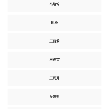
马培培
时松
王丽莉
王俊英
王周秀
吴东照