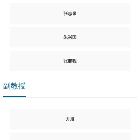
张志泉
朱兴国
张鹏程
副教授
方旭