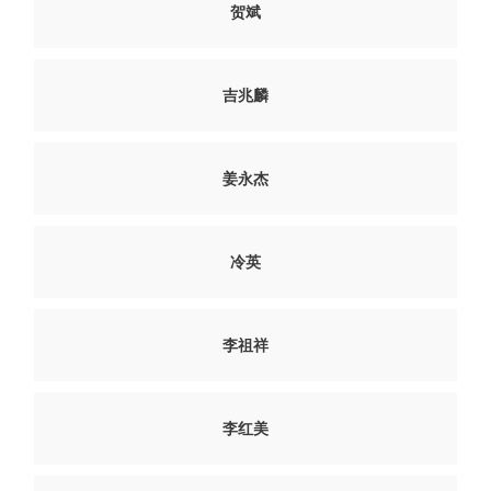
贺斌
吉兆麟
姜永杰
冷英
李祖祥
李红美