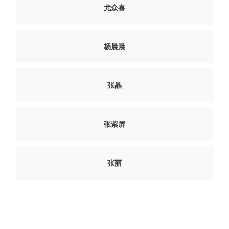
尤众喜
杨晨晨
张晶
张紫屏
张丽