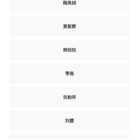
顾美娟
黄新辉
韩恬恬
季燕
吉贻祥
刘霞