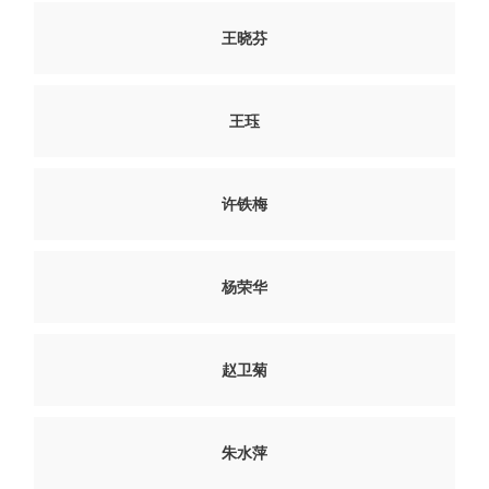
王晓芬
王珏
许铁梅
杨荣华
赵卫菊
朱水萍