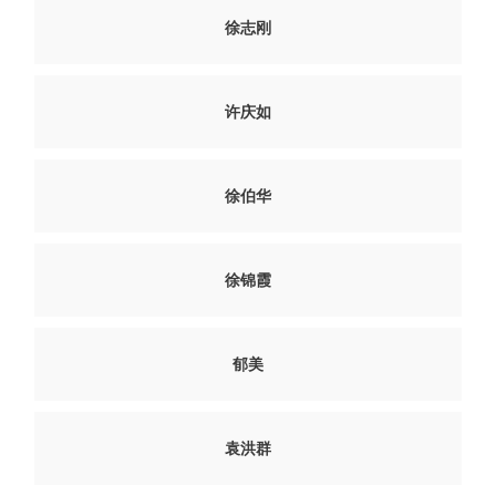
徐志刚
许庆如
徐伯华
徐锦霞
郁美
袁洪群