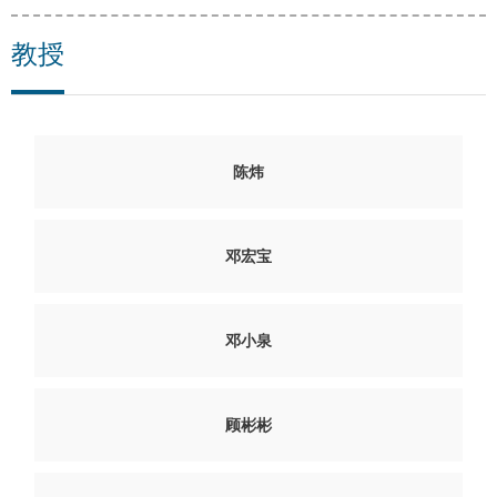
教授
陈炜
邓宏宝
邓小泉
顾彬彬