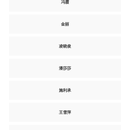
冯霞
金丽
凌晓俊
潘莎莎
施利承
王雪萍