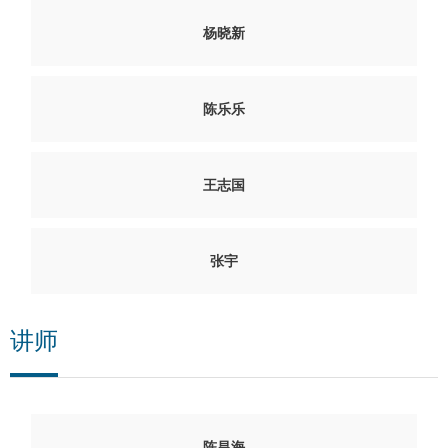
杨晓新
陈乐乐
王志国
张宇
讲师
陈昌海