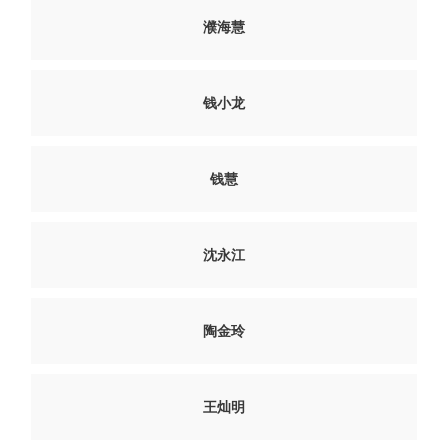
濮海慧
钱小龙
钱慧
沈永江
陶金玲
王灿明