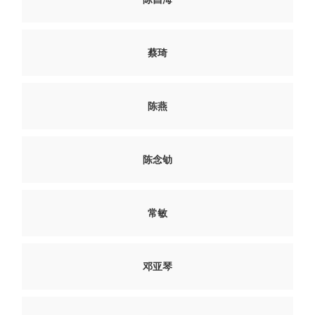
蔡琦
陈燕
陈念劬
常敏
邓亚琴