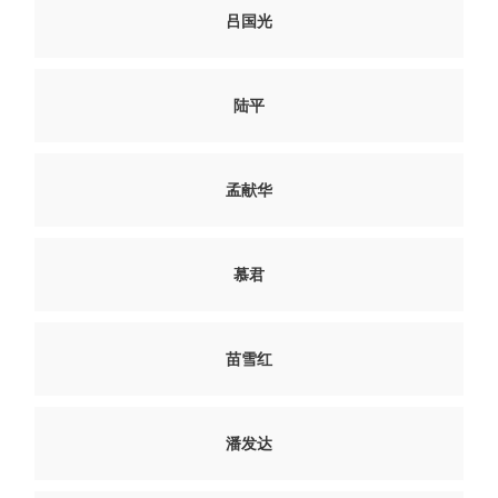
吕国光
陆平
孟献华
慕君
苗雪红
潘发达