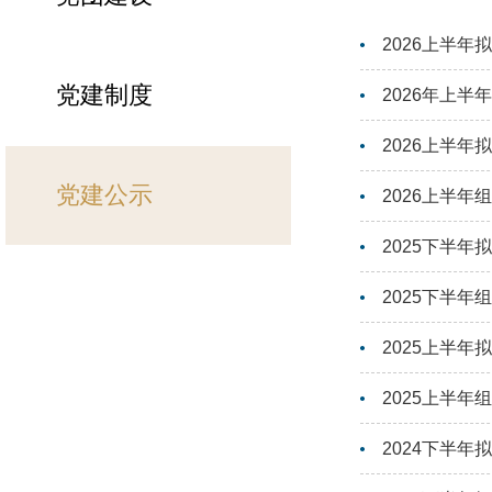
2026上半
党建制度
2026年上
2026上半
党建公示
2026上半
2025下半
2025下半
2025上半
2025上半
2024下半