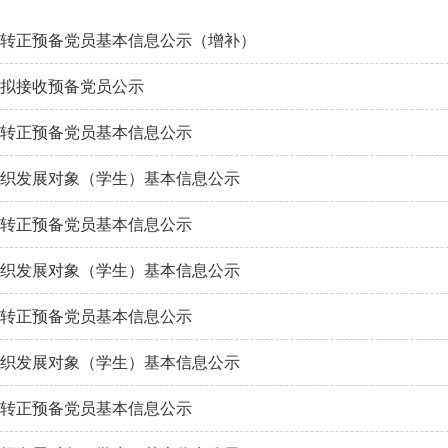
年拟转正预备党员基本信息公示（增补）
半年拟接收预备党员公示
年拟转正预备党员基本信息公示
年组织发展对象（学生）基本信息公示
年拟转正预备党员基本信息公示
年组织发展对象（学生）基本信息公示
年拟转正预备党员基本信息公示
年组织发展对象（学生）基本信息公示
年拟转正预备党员基本信息公示