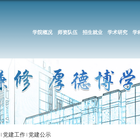
学院概况
师资队伍
招生就业
学术研究
学
党建工作
党建公示