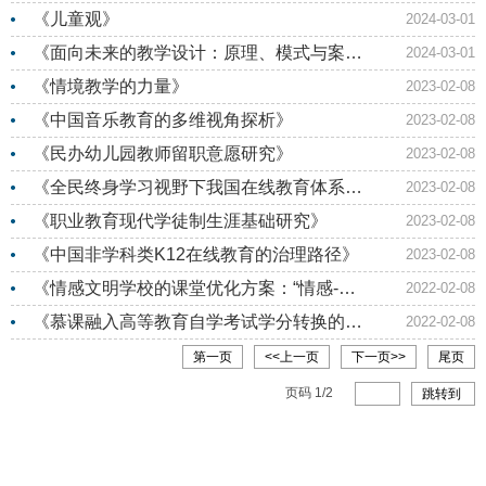
《儿童观》
2024-03-01
《面向未来的教学设计：原理、模式与案
2024-03-01
例》
《情境教学的力量》
2023-02-08
《中国音乐教育的多维视角探析》
2023-02-08
《民办幼儿园教师留职意愿研究》
2023-02-08
《全民终身学习视野下我国在线教育体系的
2023-02-08
构建研究》
《职业教育现代学徒制生涯基础研究》
2023-02-08
《中国非学科类K12在线教育的治理路径》
2023-02-08
《情感文明学校的课堂优化方案：“情感-交
2022-02-08
往”型课堂行动手册》
《慕课融入高等教育自学考试学分转换的理
2022-02-08
论与实证研究》
第一页
<<上一页
下一页>>
尾页
页码
1
/
2
跳转到