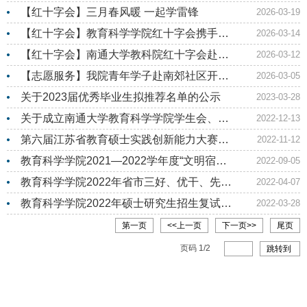
作座谈会
【红十字会】三月春风暖 一起学雷锋
2026-03-19
【红十字会】教育科学学院红十字会携手李
2026-03-14
园学生社区共植绿意
【红十字会】南通大学教科院红十字会赴小
2026-03-12
海街道朝阳社区开展妇女...
【志愿服务】我院青年学子赴南郊社区开展
2026-03-05
志愿服务活动
关于2023届优秀毕业生拟推荐名单的公示
2023-03-28
关于成立南通大学教育科学学院学生会、研
2022-12-13
究生会 临时团支部的决...
第六届江苏省教育硕士实践创新能力大赛校
2022-11-12
内选拔结果公布（学前小...
教育科学学院2021—2022学年度“文明宿
2022-09-05
舍”和“文明宿舍标兵”拟...
教育科学学院2022年省市三好、优干、先进
2022-04-07
集体拟推荐名单公示
教育科学学院2022年硕士研究生招生复试录
2022-03-28
取工作实施细则及一志愿...
第一页
<<上一页
下一页>>
尾页
页码
1
/
2
跳转到