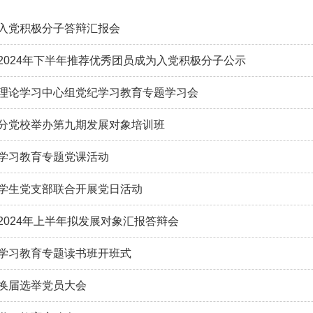
入党积极分子答辩汇报会
2024年下半年推荐优秀团员成为入党积极分子公示
理论学习中心组党纪学习教育专题学习会
分党校举办第九期发展对象培训班
学习教育专题党课活动
学生党支部联合开展党日活动
2024年上半年拟发展对象汇报答辩会
学习教育专题读书班开班式
换届选举党员大会