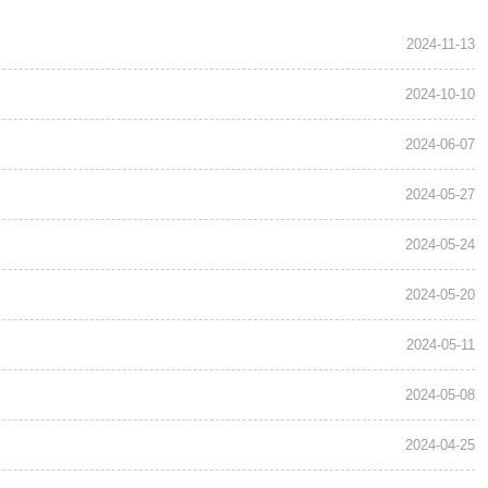
2024-11-13
2024-10-10
2024-06-07
2024-05-27
2024-05-24
2024-05-20
2024-05-11
2024-05-08
2024-04-25