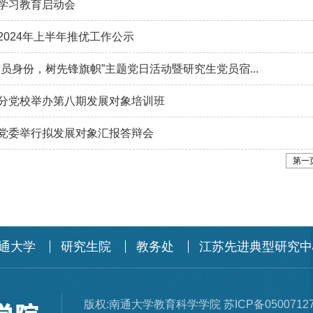
学习教育启动会
2024年上半年推优工作公示
员身份，树先锋旗帜”主题党日活动暨研究生党员宿...
分党校举办第八期发展对象培训班
党委举行拟发展对象汇报答辩会
第一
通大学
研究生院
教务处
江苏先进典型研究中
版权:南通大学教育科学学院 苏ICP备0500712