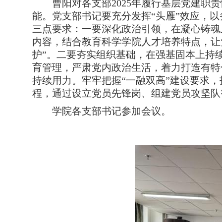
曹阳
对各支部
2025年履行基层党建职
能。党支部书记要充分发挥
“头雁”效应，
三点
要求：一要深化政治引领，在凝心铸魂
内容，结合
教育科学学院
人才培养特点，让
护”。二要夯实组织基础，在强基固本上持
育管理，严肃党内政治生活，着力打造有特
持续用力。牢牢把握“一融双高”建设要求
程，通过设立党员先锋岗、组建党员攻坚队
学院
各
支部
书记参加会议。