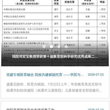
我院邓宏宝教授荣获第十届教育部科学研究优秀成果二等
党建引领医育融合 院校共建赋能托育 ——学院与市
2026-07-23
妇幼保健院开展党建共建暨实践基地揭牌活动
盛夏启新程，医育共赋能。7月22日上午，学前教育系党支部与
奖
南通市妇幼保健院（南通市儿童医院）儿童保健党支部党建共建
签约、教学实践基地与社会实践基地揭牌仪式在市妇幼保健院行
政楼五楼会议室举行。双方以支部共建为纽带，打通学前教育与
儿童保健协同育人通道，探索“党建引领、医育融合、实践赋
学院开展期末安全专项巡查工作
2026-07-10