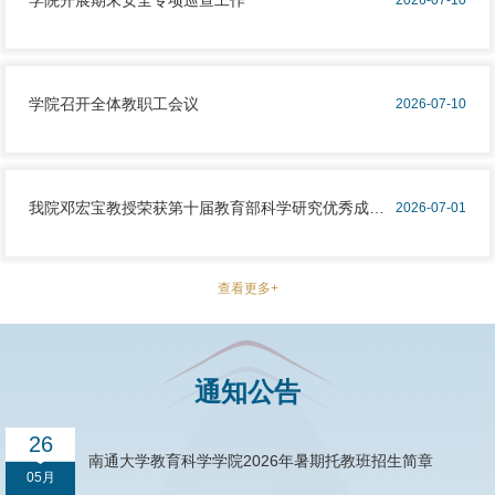
能”的托育人才培养新模式。仪式上，学前教育系党支部书记潘
为切实做好暑期校园安全管理工作，积极防范超强台风“巴威”带
莎莎与市妇幼保健院儿童保健科主任徐小晶共同签署《党支部党
来的风雨灾害风险，压紧压实校园安全责任，全面排查整治各类
建共建协议书》，围绕党建共建、基地教学、科研共研、公益服
安全隐患，7月9日，学院党委书记曹阳带队，学院领导班子成员
学院召开全体教职工会议
务四大板块敲定深度合作细则，明确常态化开展联合主题党日、
2026-07-10
共同参与，对学院实验室、办公区域开展全方位、拉网式暑期安
托育课题联合攻关、幼儿健康科普志愿服务、师生临床实训等系
7月9日，教育科学学院召开全体教职工会议，会议由学院党委书
全专项巡查，并重点走访慰问暑期留校考研学生、暑托班师生，
列共建项目。随后举行双基地揭牌仪式。妇幼
记曹阳主持。会上，学院院长沈永江总结了学院2026年上半年整
扎实筑牢校园暑期安全防护屏障。近期，超强台风“巴威”持续逼
体工作。他肯定了学院在学科建设、教育教学、人才培养、科研
我院邓宏宝教授荣获第十届教育部科学研究优秀成果
近，中心附近最大风力可达17级以上，预计将对江苏地区造成明
2026-07-01
创新等方面取得的阶段性成效，同时指出了工作短板与不足，梳
显风雨影响。江苏省教育厅已发布紧急通知，要求各校迅速进入
二等奖
近日，教育部公布第十届高校科学研究优秀成果奖（人文社会科
理了薄弱环节。他详细解读了学校第三轮聘期岗位绩效定档相关
临战状态，强化巡查值守，全力做好台风防御工作。为积极响应
学）评选结果。我院教授、南通大学职业技术教育与区域发展研
工作，说明政策依据、评定标准、实施流程与结果运用方式，强
查看更多+
上级部署，切实保障校园财产安全和师生人身安全，学院第一时
究所所长邓宏宝申报的著作《未来产业工人工匠精神培育路径与
调绩效工作坚持公平公正、优绩优酬原则，充分发挥考核激励导
间启动台风防范应急工作，本次专项
策略研究》荣获二等奖。这是我校教育学科获得的第四项教育部
向作用，激发全院教职工干事创业活力。曹阳总结学院上半年党
高校科学研究优秀成果奖（人文社会科学）。此前，该著作曾获
建工作，梳理理论学习、基层党建、党风廉政、师德师风、意识
通知公告
江苏省哲学社会科学优秀成果二等奖。《未来产业工人工匠精神
形态及党建赋能业务发展等工作成效，剖析当前党建工作存在的
培育路径与策略研究》是邓宏宝教授主持的国家社会科学基金教
问题与提升空间。针对下一阶段工作，
26
育学一般课题“职业生涯教育视角下未来产业工人工匠精神培育
南通大学教育科学学院2026年暑期托教班招生简章
的路径与策略研究”的结题成果。该著作立足新时代产业工人队
05月