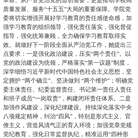
革命、从严管党治党的迫切需要，更是推动学校高
质量发展、服务“十五五”大局的重要保障。
学院党
委将切实增强开展好学习教育的责任感使命感，加
强学习教育的组织领导，强化责任落实，强化督促
指导，强化统筹兼顾，全力确保学习教育取得实
效。就做好下一阶段全面从严治党工作，
她提出三
点要求：一是
强化政治建设
，
压实
“两个责任”
。
以
党的政治建设为统领，严格落实
“第一议题”制度，
深学细悟习近平新时代中国特色社会主义思想，坚
定拥护 “两个确立”、坚决做到 “两个维护”
；
明确党
委主体责任、纪委监督责任、书记第一责任人责任
和班子成员
“一岗双责”，构建闭环责任体系
。
二是
加强作风建设
，
深化纪律建设
。
持续深化落实中央
八项规定精神，纠治
“四风”，特别是形式主义、官
僚主义，营造风清气正的育人环境
；
加强党章党规
党纪教育，强化日常监督执纪，精准运用
“四种形