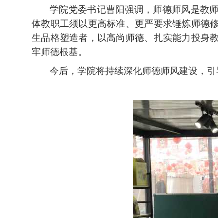
学院党委书记
曹阳强调，师德师风是教
体教职工须以更高标准
、
更严要求
锤炼师德
生品格塑造者，以高尚师德、扎实能力投身
牢师德根基。
今后，
学院将持续
深化师德师风建设
，引