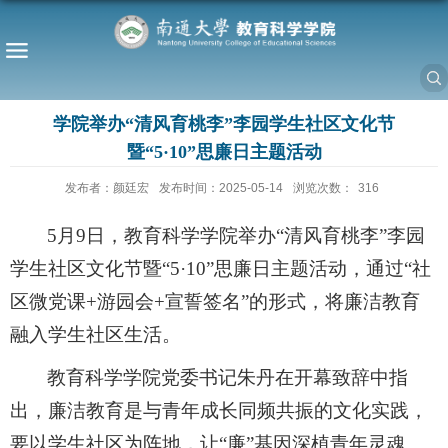
学院举办“清风育桃李”李园学生社区文化节
暨“5·10”思廉日主题活动
发布者：颜廷宏
发布时间：2025-05-14
浏览次数：
316
5月
9
日，教育科学学院
举办
“清风育桃李”李园
学生社区文化节暨“5·10”思廉日主题活动
，通过
“
社
区
微党课
+游园
会
+宣誓签名
”的形式，将廉洁教育
融入学生社区生活
。
教育科学学院党委
书记朱丹
在开幕致辞中
指
出，
廉洁教育是与青年成长同频共振的文化实践
，
要
以学生社区为阵地，让
“
廉
”
基因深植青年灵魂。