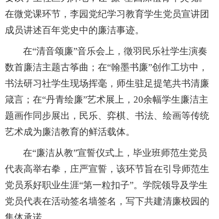
在微党课环节，李园党纪学习教育学生党员宣讲团
成员讲述百年党史中的廉洁事迹。
在
“
‌清音颂廉
”音乐会上
，
徵羽民乐社
学生演奏
数首廉洁主题古筝
曲
；
在
“
‌翰墨书廉‌
”
创作工坊中，
书法研习社
学生
现场挥毫，师生驻足提笔共书清廉
箴言；
在
“
‌丹青绘廉
”
艺术展上
‌，20余幅学生
廉洁
主
题画作同步展出
，
民乐、弈棋
、
书法、
绘画
等传统
艺术成为廉洁教育的鲜活载体。
在
“廉洁从教”宣誓仪式上，毕业班
师范生党员
代表
高举右拳
，
庄严宣誓
，
该环节
旨在引导
师范生
党员
系好职业生涯
“第一粒扣子”。
学院领导及学生
党员代表在活动签名墙签名，写下
共建清廉校园的
集体承诺
。