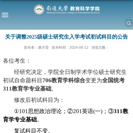
关于调整2025级硕士研究生入学考试初试科目的公告
发布者：康月莹
发布时间：2024-06-12
浏览次数：
各位考生：
经研究决定，学院全日制学术学位硕士研究生
初试自命题科目
706
教育学科综合
变更为
全国统考
311
教育学专业基础
。
修改后初试科目为：
①
101
思想政治理论；②
201
英语
(
一
)
；③
311
教
育学专业基础
。
复试科目不变。