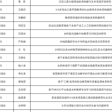
目
慕 君
汉语儿童分级阅读标准构建与文本资源开发研究
目
王晓芬
3-6岁流动儿童早期教养的社会精准支持体系构建研
般项目
张鹏程
教师获得感的评价指标体系构建研究
般项目
邓宏宝
职业生涯教育视角下未来产业工人工匠精神培育的路径与
般项目
吕国光
乡村振兴战略中的教育与代际流动研究
目
严奕峰
内地西藏班学生中华民族共同体意识培育研究
般项目
王 珏
20世纪以来乡村教育家精神的社会记忆及当代建构
目
王柳生
基于多模态语料库的潜在抑郁风险识别与预警研
目
钱小龙
全民终身学习视野下的国家在线教育体系发展研
般项目
李红美
智慧教室环境下课堂互动教学的可视化分析与教育对
般项目
濮海慧
基于“三教”改革的职业教育教学质量监测体系研究
般项目
吴东照
基于MOOC平台推进乡村教师专业学习的现实困境与优化
目
杨晨晨
新发展阶段城市3-6岁多维贫困儿童的家庭教育社会支
般项目
吉明明
大学治理能力现代化中的学生参与问题研究